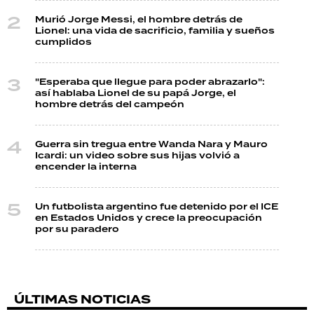
Murió Jorge Messi, el hombre detrás de
Lionel: una vida de sacrificio, familia y sueños
cumplidos
"Esperaba que llegue para poder abrazarlo":
así hablaba Lionel de su papá Jorge, el
hombre detrás del campeón
Guerra sin tregua entre Wanda Nara y Mauro
Icardi: un video sobre sus hijas volvió a
encender la interna
Un futbolista argentino fue detenido por el ICE
en Estados Unidos y crece la preocupación
por su paradero
ÚLTIMAS NOTICIAS