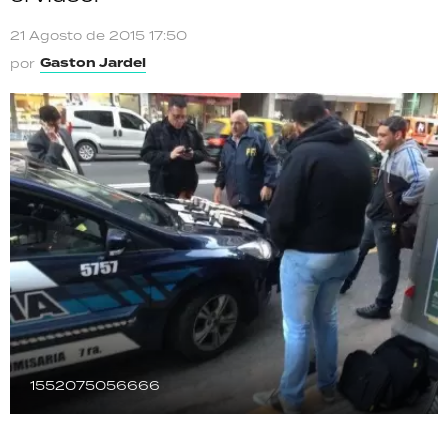
TECNOLOGÍA
21 Agosto de 2015 17:50
Gaston Jardel
por
RECETAS
PALABRAS
HORÓSCOPO
Seguinos
1552075056666