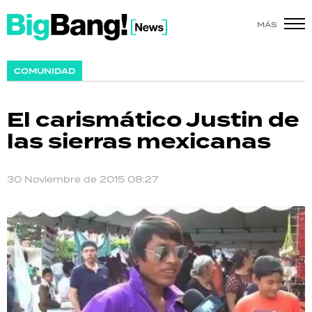
MÁS
SHOW
COMUNIDAD
POLÍTICA
El carismático Justin de
ACTUALIDAD
las sierras mexicanas
POLICIALES
30 Noviembre de 2015 08:27
ECONOMÍA
GRAN HERMANO
SALUD
DEPORTES