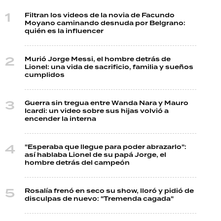
Filtran los videos de la novia de Facundo
Moyano caminando desnuda por Belgrano:
quién es la influencer
Murió Jorge Messi, el hombre detrás de
Lionel: una vida de sacrificio, familia y sueños
cumplidos
Guerra sin tregua entre Wanda Nara y Mauro
Icardi: un video sobre sus hijas volvió a
encender la interna
"Esperaba que llegue para poder abrazarlo":
así hablaba Lionel de su papá Jorge, el
hombre detrás del campeón
Rosalía frenó en seco su show, lloró y pidió de
disculpas de nuevo: "Tremenda cagada"