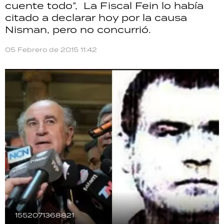
cuente todo”, La Fiscal Fein lo había
TECNOLOGÍA
citado a declarar hoy por la causa
Nisman, pero no concurrió.
05 Febrero de 2015 11:42
RECETAS
PALABRAS
HORÓSCOPO
Seguinos
1552071368821