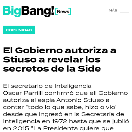
MÁS
SHOW
COMUNIDAD
POLÍTICA
El Gobierno autoriza a
ACTUALIDAD
Stiuso a revelar los
secretos de la Side
POLICIALES
ECONOMÍA
El secretario de Inteligencia
Oscar Parrilli confirmó que ell Gobierno
GRAN HERMANO
autoriza al espía Antonio Stiuso a
contar "todo lo que sabe, hizo o vio"
SALUD
desde que ingresó en la Secretaría de
Inteligencia en 1972 hasta que se jubiló
DEPORTES
en 2015 "La Presidenta quiere que