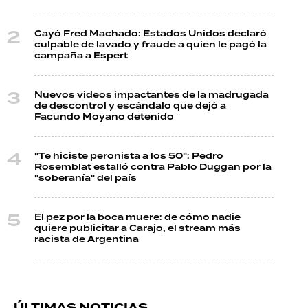
Cayó Fred Machado: Estados Unidos declaró
culpable de lavado y fraude a quien le pagó la
campaña a Espert
Nuevos videos impactantes de la madrugada
de descontrol y escándalo que dejó a
Facundo Moyano detenido
"Te hiciste peronista a los 50": Pedro
Rosemblat estalló contra Pablo Duggan por la
"soberanía" del país
El pez por la boca muere: de cómo nadie
quiere publicitar a Carajo, el stream más
racista de Argentina
ÚLTIMAS NOTICIAS