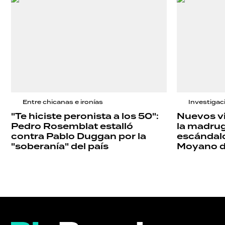
Entre chicanas e ironías
Investigac
"Te hiciste peronista a los 50":
Nuevos v
Pedro Rosemblat estalló
la madrug
contra Pablo Duggan por la
escándal
"soberanía" del país
Moyano d