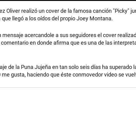
ez Oliver realizó un cover de la famosa canción "Picky" ju
a que llegó a los oídos del propio Joey Montana.
un mensaje acercandole a sus seguidores el cover realizad
 comentario en donde afirma que es una de las interpret
RECETAS
aje de la Puna Jujeña en tan solo seis días ha superado 
PALABRAS
 me gusta, haciendo que éste conmovedor video se vuelv
HORÓSCOPO
Seguinos