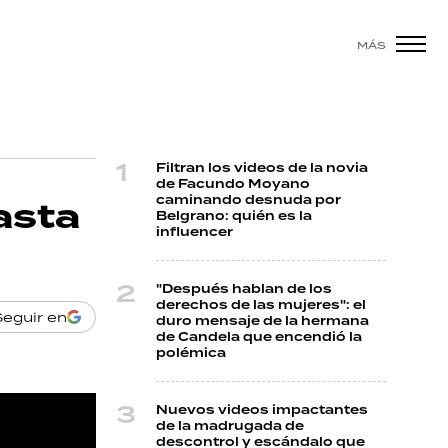
MÁS
Filtran los videos de la novia
de Facundo Moyano
caminando desnuda por
hasta
Belgrano: quién es la
influencer
"Después hablan de los
derechos de las mujeres": el
Seguir en
duro mensaje de la hermana
de Candela que encendió la
polémica
Nuevos videos impactantes
de la madrugada de
descontrol y escándalo que