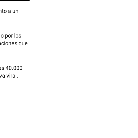
nto a un
o por los
aciones que
las 40.000
a viral.