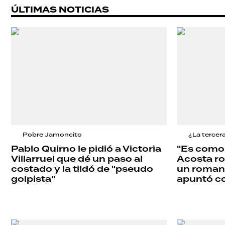
ÚLTIMAS NOTICIAS
ECONOMÍA
GRAN
HERMANO
SALUD
Pobre Jamoncito
¿La tercer
Pablo Quirno le pidió a Victoria
"Es como 
DEPORTES
Villarruel que dé un paso al
Acosta ro
costado y la tildó de "pseudo
un roman
golpista"
apuntó co
TECNOLOGÍA