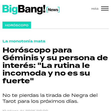
MÁS
SHOW
HORÓSCOPO
POLÍTICA
La monotonía mata
ACTUALIDAD
Horóscopo para
Géminis y su persona de
POLICIALES
interés: "La rutina le
ECONOMÍA
incomoda y no es su
fuerte"
GRAN HERMANO
SALUD
No te pierdas la tirada de Negra del
Tarot para los próximos días.
DEPORTES