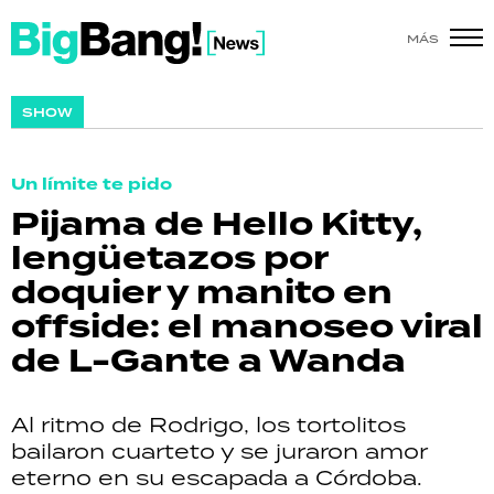
MÁS
SHOW
SHOW
POLÍTICA
Un límite te pido
ACTUALIDAD
Pijama de Hello Kitty,
lengüetazos por
POLICIALES
doquier y manito en
ECONOMÍA
offside: el manoseo viral
de L-Gante a Wanda
GRAN HERMANO
SALUD
Al ritmo de Rodrigo, los tortolitos
bailaron cuarteto y se juraron amor
DEPORTES
eterno en su escapada a Córdoba.