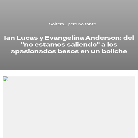
TECNOLOGÍA
Soltera... pero no tanto
Ian Lucas y Evangelina Anderson: del
RECETAS
"no estamos saliendo" a los
PALABRAS
apasionados besos en un boliche
HORÓSCOPO
Seguinos