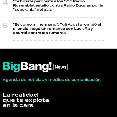
"Te hiciste peronista a los 50": Pedro
Rosemblat estalló contra Pablo Duggan por la
"soberanía" del país
"Es como mi hermano": Tuli Acosta rompió el
silencio, negó un romance con Luck Ra y
apuntó contra los rumores
Agencia de noticias y medios de comunicación
La realidad
que te explota
en la cara