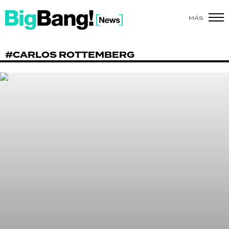
MÁS
SHOW
#CARLOS ROTTEMBERG
POLÍTICA
ACTUALIDAD
POLICIALES
ECONOMÍA
GRAN HERMANO
SALUD
DEPORTES