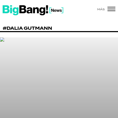
MÁS
SHOW
#DALIA GUTMANN
POLÍTICA
ACTUALIDAD
POLICIALES
ECONOMÍA
GRAN HERMANO
SALUD
DEPORTES