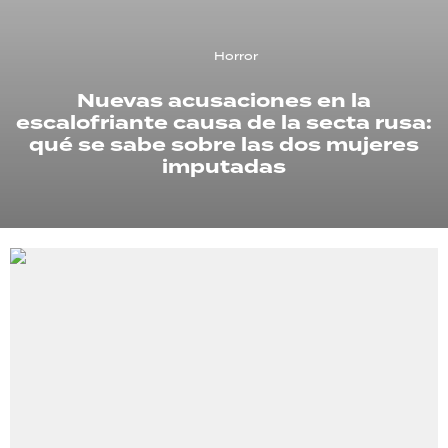
TECNOLOGÍA
Horror
Nuevas acusaciones en la
escalofriante causa de la secta rusa:
RECETAS
qué se sabe sobre las dos mujeres
PALABRAS
imputadas
HORÓSCOPO
Seguinos