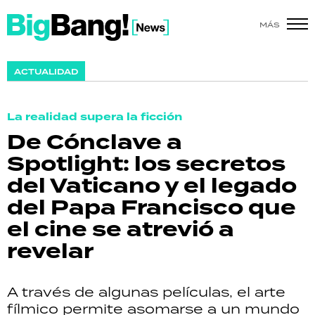
MÁS
SHOW
ACTUALIDAD
POLÍTICA
La realidad supera la ficción
ACTUALIDAD
De Cónclave a
Spotlight: los secretos
POLICIALES
del Vaticano y el legado
ECONOMÍA
del Papa Francisco que
el cine se atrevió a
GRAN HERMANO
revelar
SALUD
A través de algunas películas, el arte
DEPORTES
fílmico permite asomarse a un mundo