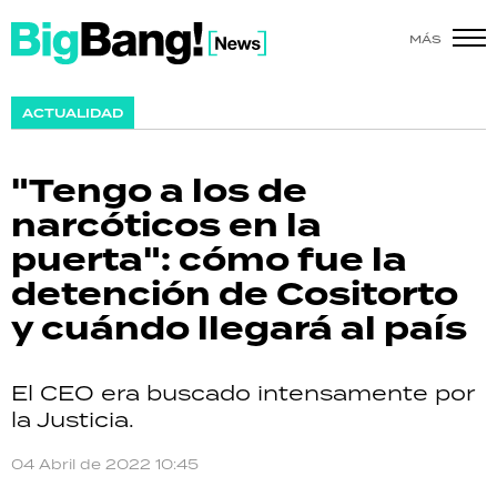
MÁS
SHOW
ACTUALIDAD
POLÍTICA
"Tengo a los de
ACTUALIDAD
narcóticos en la
puerta": cómo fue la
POLICIALES
detención de Cositorto
ECONOMÍA
y cuándo llegará al país
GRAN HERMANO
El CEO era buscado intensamente por
SALUD
la Justicia.
DEPORTES
04 Abril de 2022 10:45