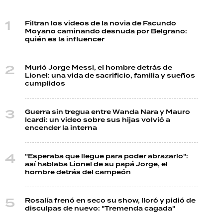
Filtran los videos de la novia de Facundo
Moyano caminando desnuda por Belgrano:
quién es la influencer
Murió Jorge Messi, el hombre detrás de
Lionel: una vida de sacrificio, familia y sueños
cumplidos
Guerra sin tregua entre Wanda Nara y Mauro
Icardi: un video sobre sus hijas volvió a
encender la interna
"Esperaba que llegue para poder abrazarlo":
así hablaba Lionel de su papá Jorge, el
hombre detrás del campeón
Rosalía frenó en seco su show, lloró y pidió de
disculpas de nuevo: "Tremenda cagada"