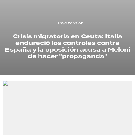
TECNOLOGÍA
Bajo tensión
Crisis migratoria en Ceuta: Italia
RECETAS
endureció los controles contra
PALABRAS
España y la oposición acusa a Meloni
de hacer "propaganda"
HORÓSCOPO
Seguinos