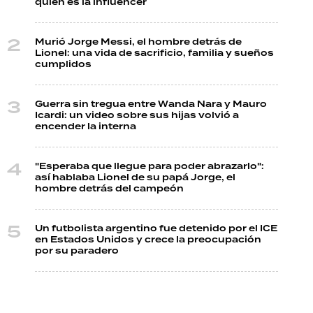
quién es la influencer
Murió Jorge Messi, el hombre detrás de
Lionel: una vida de sacrificio, familia y sueños
cumplidos
Guerra sin tregua entre Wanda Nara y Mauro
Icardi: un video sobre sus hijas volvió a
encender la interna
"Esperaba que llegue para poder abrazarlo":
así hablaba Lionel de su papá Jorge, el
hombre detrás del campeón
Un futbolista argentino fue detenido por el ICE
en Estados Unidos y crece la preocupación
por su paradero