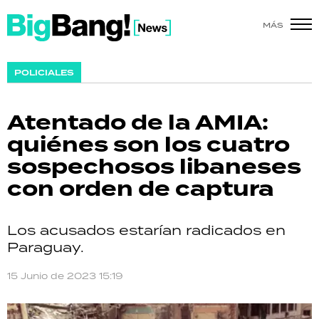
MÁS
SHOW
POLICIALES
POLÍTICA
Atentado de la AMIA:
ACTUALIDAD
quiénes son los cuatro
sospechosos libaneses
POLICIALES
con orden de captura
ECONOMÍA
Los acusados estarían radicados en
GRAN HERMANO
Paraguay.
SALUD
15 Junio de 2023 15:19
DEPORTES