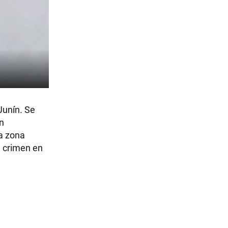
Junín. Se
on
la zona
e crimen en