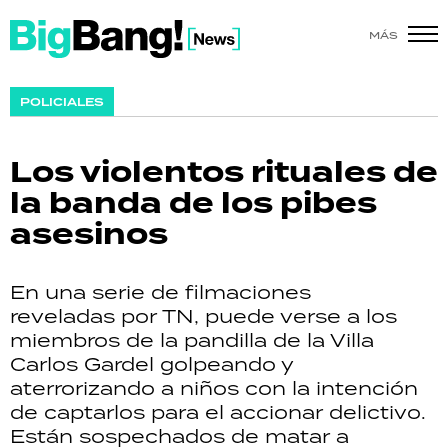
MÁS
SHOW
POLICIALES
POLÍTICA
Los violentos rituales de
ACTUALIDAD
la banda de los pibes
asesinos
POLICIALES
ECONOMÍA
En una serie de filmaciones
reveladas por TN, puede verse a los
GRAN HERMANO
miembros de la pandilla de la Villa
Carlos Gardel golpeando y
SALUD
aterrorizando a niños con la intención
de captarlos para el accionar delictivo.
DEPORTES
Están sospechados de matar a