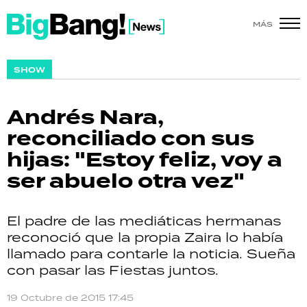
MÁS
SHOW
SHOW
POLÍTICA
Andrés Nara,
ACTUALIDAD
reconciliado con sus
hijas: "Estoy feliz, voy a
POLICIALES
ser abuelo otra vez"
ECONOMÍA
El padre de las mediáticas hermanas
GRAN HERMANO
reconoció que la propia Zaira lo había
llamado para contarle la noticia. Sueña
SALUD
con pasar las Fiestas juntos.
DEPORTES
19 Octubre de 2015 17:45