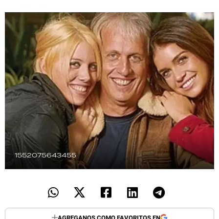
TECNOLOGÍA
RECETAS
PALABRAS
HORÓSCOPO
Seguinos
1552075643455
AGREGANOS COMO FAVORITOS EN