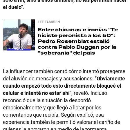
el duelo"
.
LEE TAMBIÉN
Entre chicanas e ironías
"Te
hiciste peronista a los 50":
Pedro Rosemblat estalló
contra Pablo Duggan por la
"soberanía" del país
La influencer también contó cómo intentó protegerse
del aluvión de mensajes y acusaciones.
"Obviamente
cuando empezó todo esto directamente bloqueé el
celular e intenté no estar ahí"
, reveló. Incluso
reconoció que la situación la desbordó
emocionalmente y que llegó a llorar por los
comentarios que recibía. Según explicó, esa
experiencia también le permitió valorar el cariño de
quienes la apoyaron en medio de la tormenta.