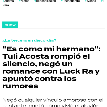
Andrés
Nietos
Reconciliación
Reencuentro
Wanda
Zai
Nara
SHOW
¿La tercera en discordia?
"Es como mi hermano":
Tuli Acosta rompió el
silencio, negó un
romance con Luck Ra y
apuntó contra los
rumores
Negó cualquier vínculo amoroso con el
cantante, contó cómo vivió el aluvión