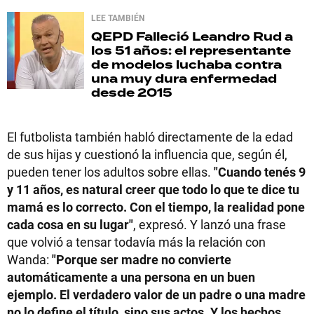
LEE TAMBIÉN
QEPD
Falleció Leandro Rud a
los 51 años: el representante
de modelos luchaba contra
una muy dura enfermedad
desde 2015
El futbolista también habló directamente de la edad
de sus hijas y cuestionó la influencia que, según él,
pueden tener los adultos sobre ellas.
"Cuando tenés 9
y 11 años, es natural creer que todo lo que te dice tu
mamá es lo correcto. Con el tiempo, la realidad pone
cada cosa en su lugar"
, expresó. Y lanzó una frase
que volvió a tensar todavía más la relación con
Wanda:
"Porque ser madre no convierte
automáticamente a una persona en un buen
ejemplo. El verdadero valor de un padre o una madre
no lo define el título, sino sus actos. Y los hechos,