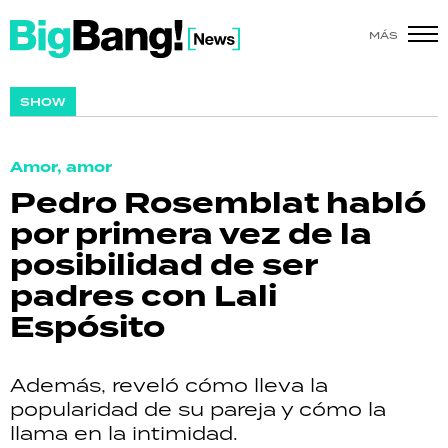
MÁS
SHOW
SHOW
POLÍTICA
Amor, amor
ACTUALIDAD
Pedro Rosemblat habló
por primera vez de la
POLICIALES
posibilidad de ser
ECONOMÍA
padres con Lali
Espósito
GRAN HERMANO
SALUD
Además, reveló cómo lleva la
popularidad de su pareja y cómo la
DEPORTES
llama en la intimidad.