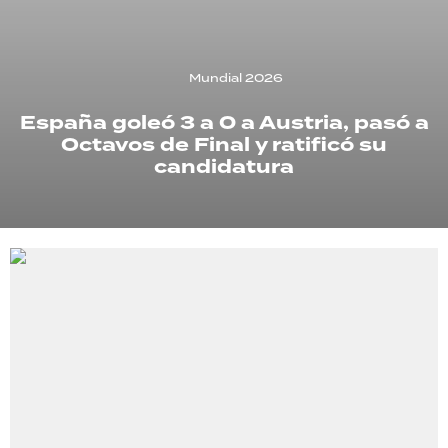
TECNOLOGÍA
Mundial 2026
España goleó 3 a 0 a Austria, pasó a
RECETAS
Octavos de Final y ratificó su
PALABRAS
candidatura
HORÓSCOPO
Seguinos