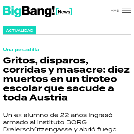
MÁS
SHOW
ACTUALIDAD
POLÍTICA
Una pesadilla
ACTUALIDAD
Gritos, disparos,
corridas y masacre: diez
POLICIALES
muertos en un tiroteo
ECONOMÍA
escolar que sacude a
toda Austria
GRAN HERMANO
SALUD
Un ex alumno de 22 años ingresó
armado al instituto BORG
DEPORTES
Dreierschützengasse y abrió fuego