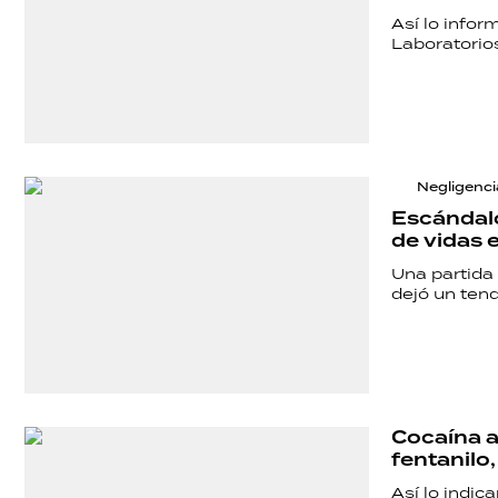
ACTUALIDAD
Así lo infor
Laboratorios
POLICIALES
ECONOMÍA
Negligencia
Escándalo
de vidas 
GRAN
Una partida 
dejó un tend
HERMANO
SALUD
Cocaína a
fentanilo
DEPORTES
Así lo indic