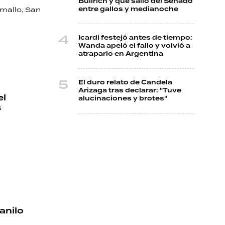
Bullrich y que salió del Senado
entre gallos y medianoche
amallo, San
Icardi festejó antes de tiempo:
Wanda apeló el fallo y volvió a
atraparlo en Argentina
El duro relato de Candela
Arizaga tras declarar: "Tuve
el
alucinaciones y brotes"
s
anilo