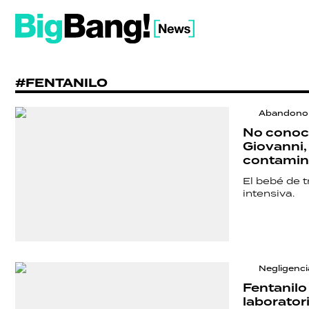
#FENTANILO
Abandono 
No conoce
Giovanni,
contami
El bebé de 
intensiva.
Negligenci
Fentanilo
laborator