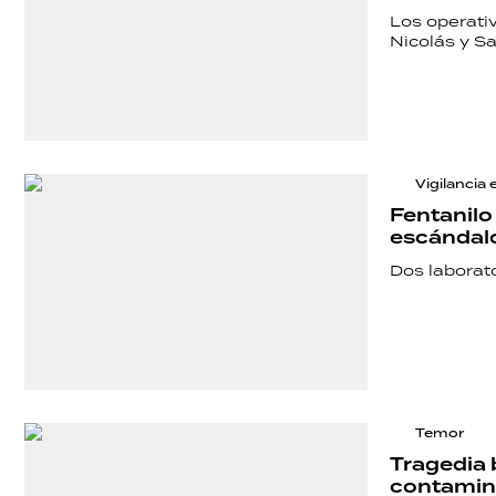
Los operati
Nicolás y Sa
Vigilancia 
Fentanilo
escándalo
Dos laborato
SHOW
POLÍTICA
Temor
Tragedia 
contamina