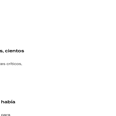
s, cientos
s críticos,
 había
l para