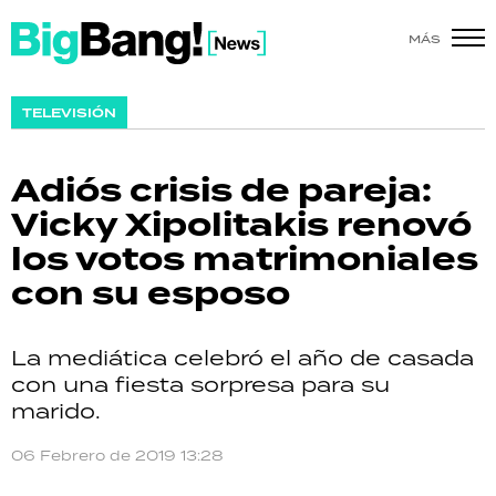
MÁS
SHOW
TELEVISIÓN
POLÍTICA
Adiós crisis de pareja:
ACTUALIDAD
Vicky Xipolitakis renovó
los votos matrimoniales
POLICIALES
con su esposo
ECONOMÍA
La mediática celebró el año de casada
GRAN HERMANO
con una fiesta sorpresa para su
marido.
SALUD
06 Febrero de 2019 13:28
DEPORTES