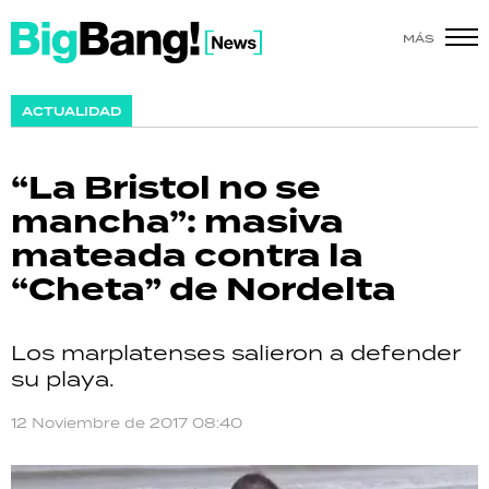
MÁS
SHOW
ACTUALIDAD
POLÍTICA
“La Bristol no se
ACTUALIDAD
mancha”: masiva
mateada contra la
POLICIALES
“Cheta” de Nordelta
ECONOMÍA
Los marplatenses salieron a defender
GRAN HERMANO
su playa.
SALUD
12 Noviembre de 2017 08:40
DEPORTES