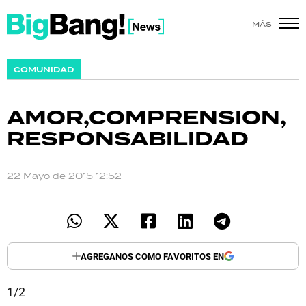
MÁS
SHOW
COMUNIDAD
POLÍTICA
AMOR,COMPRENSION,
ACTUALIDAD
RESPONSABILIDAD
POLICIALES
22 Mayo de 2015 12:52
ECONOMÍA
GRAN HERMANO
SALUD
AGREGANOS COMO FAVORITOS EN
DEPORTES
1/2