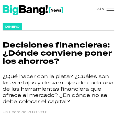
MÁS
SHOW
DINERO
POLÍTICA
Decisiones financieras:
ACTUALIDAD
¿Dónde conviene poner
los ahorros?
POLICIALES
ECONOMÍA
¿Qué hacer con la plata? ¿Cuáles son
las ventajas y desventajas de cada una
GRAN HERMANO
de las herramientas financiera que
ofrece el mercado? ¿En dónde no se
SALUD
debe colocar el capital?
DEPORTES
05 Enero de 2018 18:01