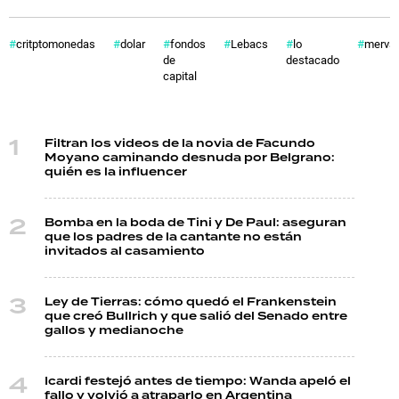
critptomonedas
dolar
fondos
Lebacs
lo
merval
de
destacado
capital
Filtran los videos de la novia de Facundo
Moyano caminando desnuda por Belgrano:
quién es la influencer
Bomba en la boda de Tini y De Paul: aseguran
que los padres de la cantante no están
invitados al casamiento
Ley de Tierras: cómo quedó el Frankenstein
que creó Bullrich y que salió del Senado entre
gallos y medianoche
Icardi festejó antes de tiempo: Wanda apeló el
fallo y volvió a atraparlo en Argentina