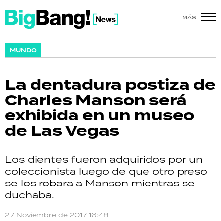
MÁS
SHOW
MUNDO
POLÍTICA
La dentadura postiza de
ACTUALIDAD
Charles Manson será
exhibida en un museo
POLICIALES
de Las Vegas
ECONOMÍA
Los dientes fueron adquiridos por un
GRAN HERMANO
coleccionista luego de que otro preso
se los robara a Manson mientras se
SALUD
duchaba.
DEPORTES
27 Noviembre de 2017 16:48