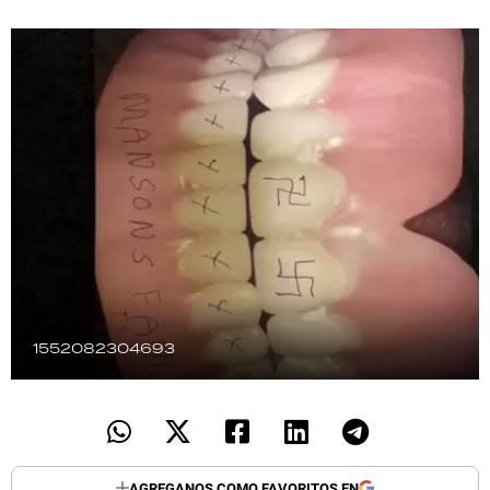
TECNOLOGÍA
RECETAS
PALABRAS
HORÓSCOPO
Seguinos
1552082304693
AGREGANOS COMO FAVORITOS EN