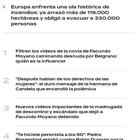
Europa enfrenta una ola histórica de
incendios: ya arrasó más de 119.000
hectáreas y obligó a evacuar a 330.000
personas
Filtran los videos de la novia de Facundo
Moyano caminando desnuda por Belgrano:
quién es la influencer
"Después hablan de los derechos de las
mujeres": el duro mensaje de la hermana de
Candela que encendió la polémica
Nuevos videos impactantes de la madrugada
de descontrol y escándalo que dejó a
Facundo Moyano detenido
"Te hiciste peronista a los 50": Pedro
Rosemblat estalló contra Pablo Duggan por la