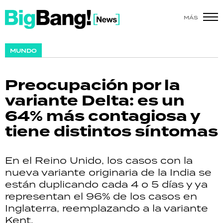
MÁS
SHOW
MUNDO
POLÍTICA
Preocupación por la
ACTUALIDAD
variante Delta: es un
64% más contagiosa y
POLICIALES
tiene distintos síntomas
ECONOMÍA
En el Reino Unido, los casos con la
GRAN HERMANO
nueva variante originaria de la India se
están duplicando cada 4 o 5 días y ya
SALUD
representan el 96% de los casos en
Inglaterra, reemplazando a la variante
DEPORTES
Kent.