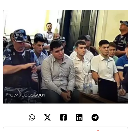
TECNOLOGÍA
RECETAS
PALABRAS
HORÓSCOPO
Seguinos
1674750656081