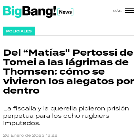
MÁS
SHOW
POLICIALES
POLÍTICA
Del “Matías" Pertossi de
ACTUALIDAD
Tomei a las lágrimas de
Thomsen: cómo se
POLICIALES
vivieron los alegatos por
ECONOMÍA
dentro
GRAN HERMANO
La fiscalía y la querella pidieron prisión
SALUD
perpetua para los ocho rugbiers
imputados.
DEPORTES
26 Enero de 2023 13:22