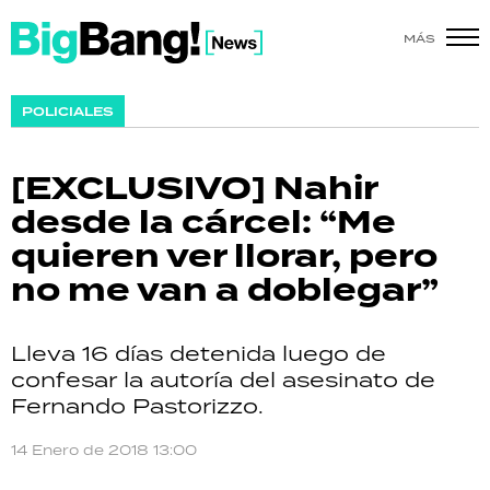
MÁS
SHOW
POLICIALES
POLÍTICA
[EXCLUSIVO] Nahir
ACTUALIDAD
desde la cárcel: “Me
quieren ver llorar, pero
POLICIALES
no me van a doblegar”
ECONOMÍA
Lleva 16 días detenida luego de
GRAN HERMANO
confesar la autoría del asesinato de
Fernando Pastorizzo.
SALUD
14 Enero de 2018 13:00
DEPORTES