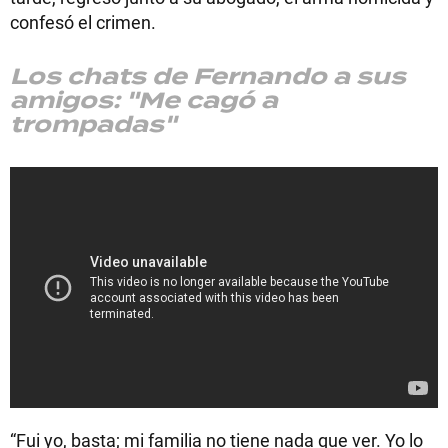
confesó el crimen.
Los chats de Fernando a sus
amigos: "Me cagó a
trompadas"
“Fui yo, basta; mi familia no tiene nada que ver. Yo lo