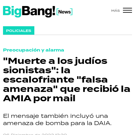
MÁS
SHOW
POLICIALES
POLÍTICA
Preocupación y alarma
ACTUALIDAD
"Muerte a los judíos
sionistas": la
POLICIALES
escalofriante "falsa
ECONOMÍA
amenaza" que recibió la
AMIA por mail
GRAN HERMANO
SALUD
El mensaje también incluyó una
amenaza de bomba para la DAIA.
DEPORTES