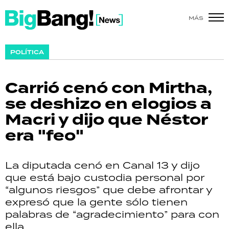
MÁS
SHOW
POLÍTICA
POLÍTICA
Carrió cenó con Mirtha,
ACTUALIDAD
se deshizo en elogios a
Macri y dijo que Néstor
POLICIALES
era "feo"
ECONOMÍA
La diputada cenó en Canal 13 y dijo
GRAN HERMANO
que está bajo custodia personal por
“algunos riesgos” que debe afrontar y
SALUD
expresó que la gente sólo tienen
palabras de “agradecimiento” para con
DEPORTES
ella.