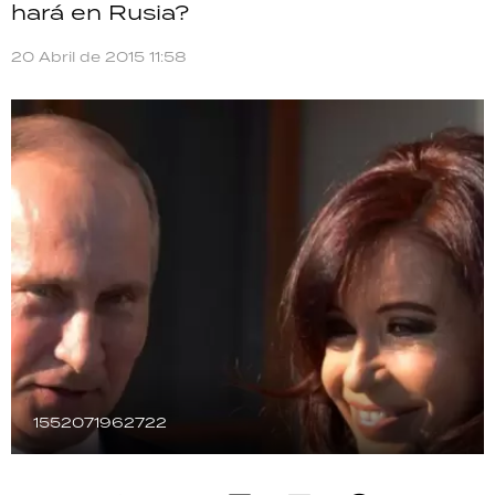
hará en Rusia?
TECNOLOGÍA
20 Abril de 2015 11:58
RECETAS
PALABRAS
HORÓSCOPO
Seguinos
1552071962722