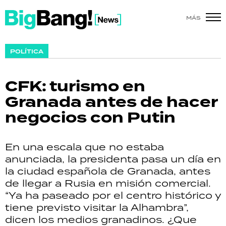
MÁS
SHOW
POLÍTICA
POLÍTICA
CFK: turismo en
ACTUALIDAD
Granada antes de hacer
negocios con Putin
POLICIALES
ECONOMÍA
En una escala que no estaba
anunciada, la presidenta pasa un día en
GRAN HERMANO
la ciudad española de Granada, antes
de llegar a Rusia en misión comercial.
SALUD
“Ya ha paseado por el centro histórico y
tiene previsto visitar la Alhambra”,
DEPORTES
dicen los medios granadinos. ¿Que