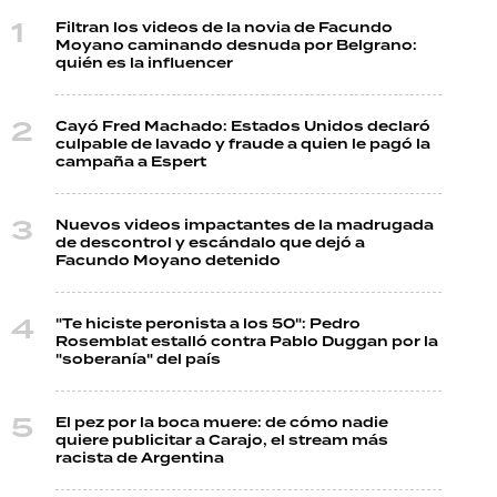
Filtran los videos de la novia de Facundo
Moyano caminando desnuda por Belgrano:
quién es la influencer
Cayó Fred Machado: Estados Unidos declaró
culpable de lavado y fraude a quien le pagó la
campaña a Espert
Nuevos videos impactantes de la madrugada
de descontrol y escándalo que dejó a
Facundo Moyano detenido
"Te hiciste peronista a los 50": Pedro
Rosemblat estalló contra Pablo Duggan por la
"soberanía" del país
El pez por la boca muere: de cómo nadie
quiere publicitar a Carajo, el stream más
racista de Argentina