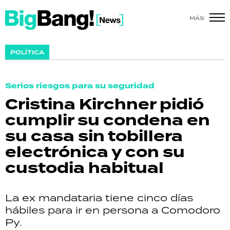
MÁS
SHOW
POLÍTICA
POLÍTICA
Serios riesgos para su seguridad
ACTUALIDAD
Cristina Kirchner pidió
cumplir su condena en
POLICIALES
su casa sin tobillera
ECONOMÍA
electrónica y con su
custodia habitual
GRAN HERMANO
SALUD
La ex mandataria tiene cinco días
hábiles para ir en persona a Comodoro
DEPORTES
Py.