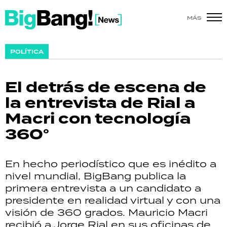
MÁS
SHOW
POLÍTICA
POLÍTICA
El detrás de escena de
ACTUALIDAD
la entrevista de Rial a
Macri con tecnología
POLICIALES
360°
ECONOMÍA
En hecho periodístico que es inédito a
GRAN HERMANO
nivel mundial, BigBang publica la
primera entrevista a un candidato a
SALUD
presidente en realidad virtual y con una
visión de 360 grados. Mauricio Macri
DEPORTES
recibió a Jorge Rial en sus oficinas de