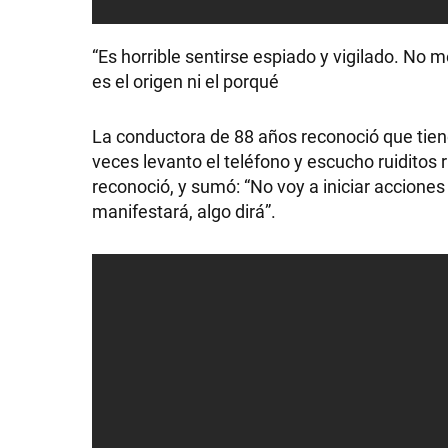
“Es horrible sentirse espiado y vigilado. No
es el origen ni el porqué
SHOW
La conductora de 88 años reconoció que tiene
veces levanto el teléfono y escucho ruiditos 
POLÍTICA
reconoció, y sumó: “No voy a iniciar acciones
manifestará, algo dirá”.
ACTUALIDAD
POLICIALES
ECONOMÍA