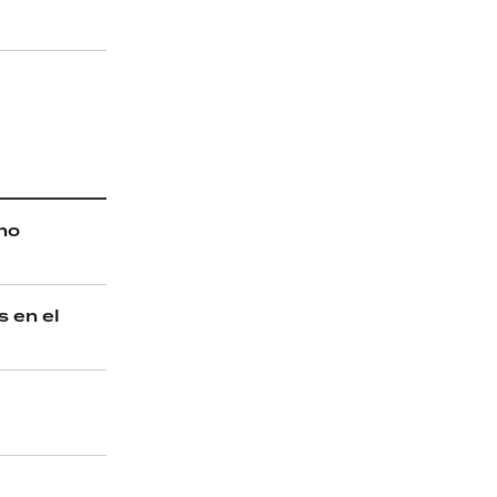
 no
s en el