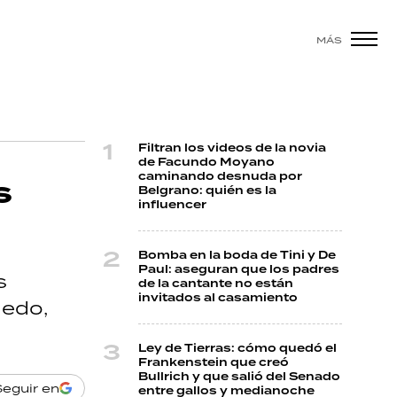
MÁS
Filtran los videos de la novia
de Facundo Moyano
caminando desnuda por
s
Belgrano: quién es la
influencer
Bomba en la boda de Tini y De
Paul: aseguran que los padres
s
de la cantante no están
invitados al casamiento
iedo,
Ley de Tierras: cómo quedó el
Frankenstein que creó
Bullrich y que salió del Senado
Seguir en
entre gallos y medianoche