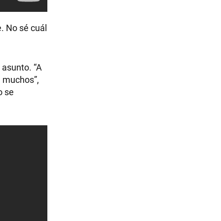
. No sé cuál
 asunto. “A
 a muchos”,
o se