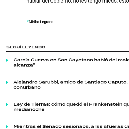
hablar del Gobierno, no les tengo miedo: estoy
Mirtha Legrand
SEGUÍ LEYENDO
García Cuerva en San Cayetano habló del malesta
alcanza"
Alejandro Sarubbi, amigo de Santiago Caputo, s
conurbano
Ley de Tierras: cómo quedó el Frankenstein que
medianoche
Mientras el Senado sesionaba, a las afueras d