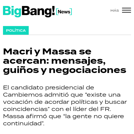
MÁS
SHOW
POLÍTICA
POLÍTICA
Macri y Massa se
ACTUALIDAD
acercan: mensajes,
guiños y negociaciones
POLICIALES
ECONOMÍA
El candidato presidencial de
Cambiemos admitió que “existe una
GRAN HERMANO
vocación de acordar políticas y buscar
coincidencias” con el líder del FR.
SALUD
Massa afirmó que “la gente no quiere
continuidad”.
DEPORTES