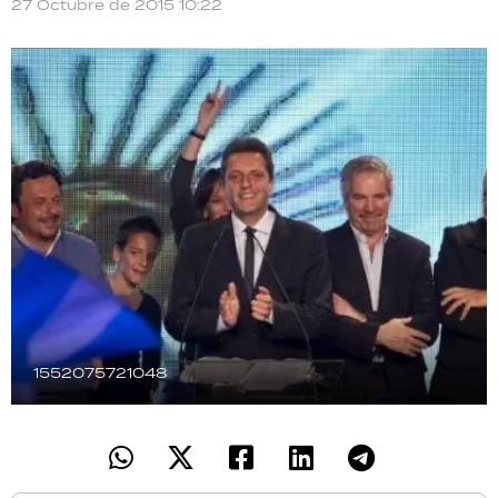
27 Octubre de 2015 10:22
TECNOLOGÍA
RECETAS
PALABRAS
HORÓSCOPO
Seguinos
1552075721048