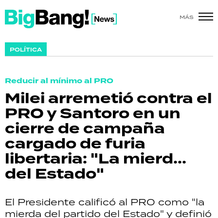
MÁS
SHOW
POLÍTICA
POLÍTICA
Reducir al mínimo al PRO
ACTUALIDAD
Milei arremetió contra el
PRO y Santoro en un
POLICIALES
cierre de campaña
ECONOMÍA
cargado de furia
libertaria: "La mierd...
GRAN HERMANO
del Estado"
SALUD
El Presidente calificó al PRO como "la
DEPORTES
mierda del partido del Estado" y definió