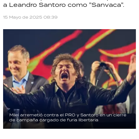
a Leandro Santoro como "Sanvaca".
TECNOLOGÍA
15 Mayo de 2025 08:39
RECETAS
PALABRAS
HORÓSCOPO
Seguinos
Milei arremetió contra el PRO y Santoro en un cierre
de campaña cargado de furia libertaria