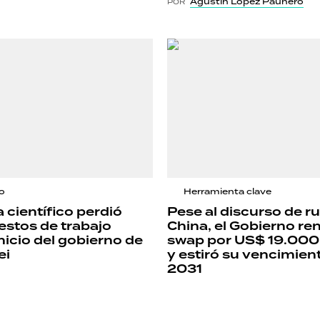
Agustín López Paunero
POR
io
Herramienta clave
 científico perdió
Pese al discurso de r
stos de trabajo
China, el Gobierno re
nicio del gobierno de
swap por US$ 19.000
ei
y estiró su vencimien
2031