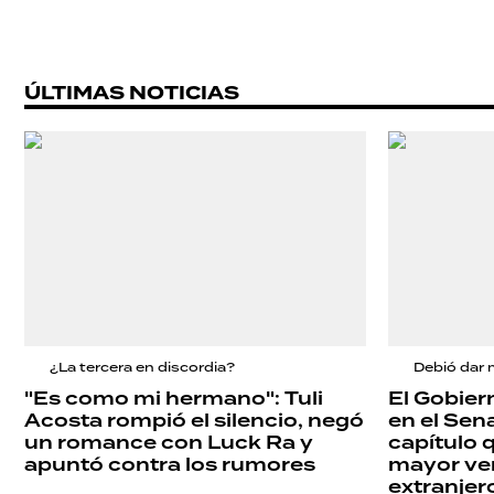
POLICIALES
ECONOMÍA
ÚLTIMAS NOTICIAS
GRAN
HERMANO
SALUD
¿La tercera en discordia?
Debió dar 
DEPORTES
"Es como mi hermano": Tuli
El Gobier
Acosta rompió el silencio, negó
en el Sena
un romance con Luck Ra y
capítulo 
TECNOLOGÍA
apuntó contra los rumores
mayor ven
extranjer