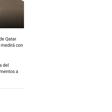
 de Qatar
a medirá con
a del
dimentos a