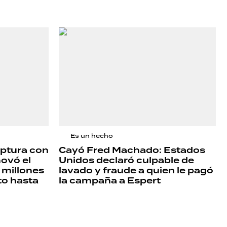
Es un hecho
uptura con
Cayó Fred Machado: Estados
novó el
Unidos declaró culpable de
 millones
lavado y fraude a quien le pagó
to hasta
la campaña a Espert