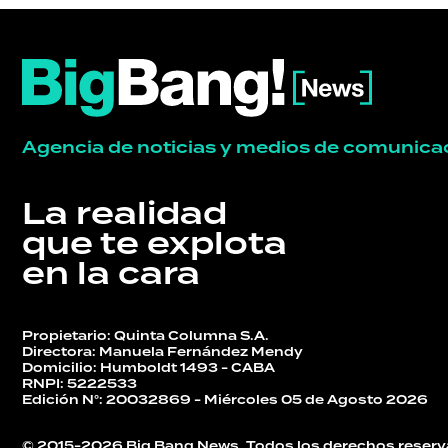
Agencia de noticias y medios de comunica
La realidad
que te explota
en la cara
Propietario: Quinta Columna S.A.
Directora: Manuela Fernández Mendy
Domicilio: Humboldt 1493 - CABA
RNPI: 5222533
Edición N°: 20032869 - Miércoles 05 de Agosto 2026
© 2015-2026 Big Bang News. Todos los derechos reserv