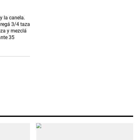
y la canela.
gregá 3/4 taza
eza y mezclá
ante 35