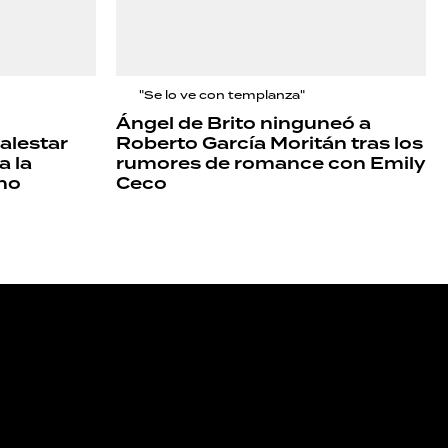
"Se lo ve con templanza"
Ángel de Brito ninguneó a
alestar
Roberto García Moritán tras los
a la
rumores de romance con Emily
 no
Ceco
NOS