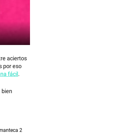
re aciertos
s por eso
na fácil
.
 bien
 manteca 2