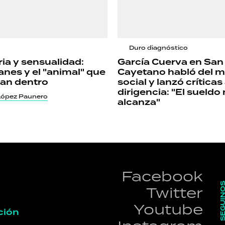
Duro diagnóstico
ria y sensualidad:
García Cuerva en San
nes y el "animal" que
Cayetano habló del m
van dentro
social y lanzó críticas 
dirigencia: "El sueldo
López Paunero
alcanza"
Facebook
SEGUI
Twitter
Youtube
ción