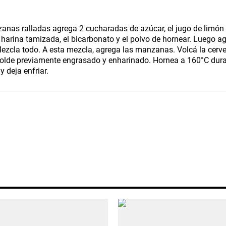
HORÓSCOPO
nas ralladas agrega 2 cucharadas de azúcar, el jugo de limón 
 harina tamizada, el bicarbonato y el polvo de hornear. Luego a
Mezcla todo. A esta mezcla, agrega las manzanas. Volcá la cerv
Seguinos
 molde previamente engrasado y enharinado. Hornea a 160°C dur
y deja enfriar.