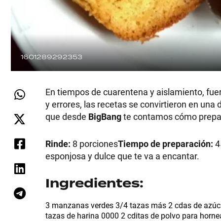
1601289292353
En tiempos de cuarentena y aislamiento, fuer
y errores, las recetas se convirtieron en un
que desde
BigBang
te contamos cómo preparar
Rinde:
8 porciones
Tiempo de preparación:
4
esponjosa y dulce que te va a encantar.
SHOW
Ingredientes:
3 manzanas verdes 3/4 tazas más 2 cdas de azúca
tazas de harina 0000 2 cditas de polvo para hornea