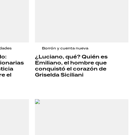
idades
Borrón y cuenta nueva
do:
¿Luciano, qué? Quién es
cionarias
Emiliano, el hombre que
ticia
conquistó el corazón de
e el
Griselda Siciliani