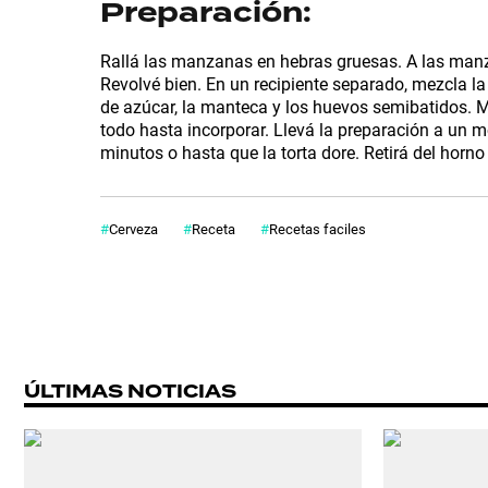
POLÍTICA
Preparación:
Rallá las manzanas en hebras gruesas. A las manza
ACTUALIDAD
Revolvé bien. En un recipiente separado, mezcla la
de azúcar, la manteca y los huevos semibatidos. 
todo hasta incorporar. Llevá la preparación a un
POLICIALES
minutos o hasta que la torta dore. Retirá del horno 
Cerveza
Receta
Recetas faciles
ECONOMÍA
GRAN
HERMANO
ÚLTIMAS NOTICIAS
SALUD