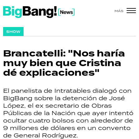
MÁS
SHOW
SHOW
POLÍTICA
Brancatelli: "Nos haría
ACTUALIDAD
muy bien que Cristina
dé explicaciones"
POLICIALES
ECONOMÍA
El panelista de Intratables dialogó con
BigBang sobre la detención de José
GRAN HERMANO
López, el ex secretario de Obras
Públicas de la Nación que ayer intentó
SALUD
ocultar cuatro bolsos con alrededor de
9 millones de dólares en un convento
DEPORTES
de General Rodríguez.