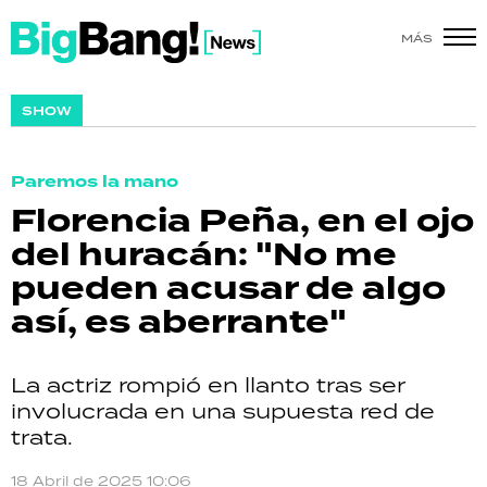
MÁS
SHOW
SHOW
POLÍTICA
Paremos la mano
ACTUALIDAD
Florencia Peña, en el ojo
del huracán: "No me
POLICIALES
pueden acusar de algo
ECONOMÍA
así, es aberrante"
GRAN HERMANO
La actriz rompió en llanto tras ser
SALUD
involucrada en una supuesta red de
trata.
DEPORTES
18 Abril de 2025 10:06