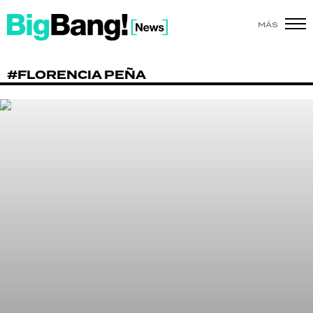
MÁS
SHOW
#FLORENCIA PEÑA
POLÍTICA
ACTUALIDAD
POLICIALES
ECONOMÍA
GRAN HERMANO
SALUD
DEPORTES