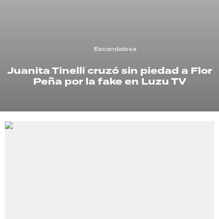
TECNOLOGÍA
Escandalosa
RECETAS
Juanita Tinelli cruzó sin piedad a Flor
PALABRAS
Peña por la fake en Luzu TV
HORÓSCOPO
Seguinos