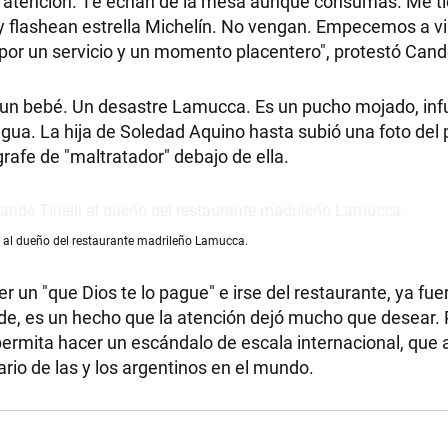
or atención. Te echan de la mesa aunque consumas. Me t
y flashean estrella Michelín. No vengan. Empecemos a vir
or un servicio y un momento placentero", protestó Cande
on un bebé. Un desastre Lamucca. Es un pucho mojado, in
lengua. La hija de Soledad Aquino hasta subió una foto del
ígrafe de "maltratador" debajo de ella.
lli al dueño del restaurante madrileño Lamucca.
r un "que Dios te lo pague" e irse del restaurante, ya fue
e, es un hecho que la atención dejó mucho que desear. P
 permita hacer un escándalo de escala internacional, qu
io de las y los argentinos en el mundo.