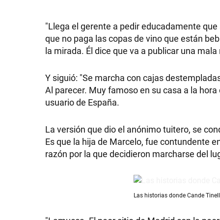
"Llega el gerente a pedir educadamente que s
que no paga las copas de vino que están bebie
la mirada. Él dice que va a publicar una mala r
SHOW
Y siguió: "Se marcha con cajas destempladas 
POLÍTICA
Al parecer. Muy famoso en su casa a la hora d
usuario de España.
ACTUALIDAD
La versión que dio el anónimo tuitero, se co
Es que la hija de Marcelo, fue contundente en 
razón por la que decidieron marcharse del lug
POLICIALES
Las historias donde Cande Tinell
ECONOMÍA