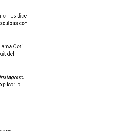
ol- les dice
disculpas con
llama Coti.
uit del
Instagram
.
xplicar la