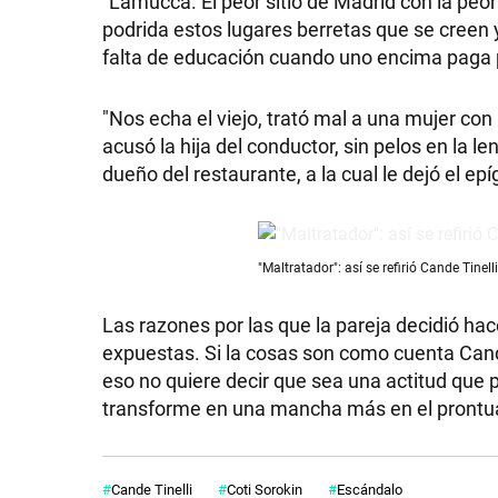
"Lamucca. El peor sitio de Madrid con la pe
podrida estos lugares berretas que se creen 
GRAN
falta de educación cuando uno encima paga p
HERMANO
"Nos echa el viejo, trató mal a una mujer c
acusó la hija del conductor, sin pelos en la 
SALUD
dueño del restaurante, a la cual le dejó el ep
DEPORTES
"Maltratador": así se refirió Cande Tine
Las razones por las que la pareja decidió hace
TECNOLOGÍA
expuestas. Si la cosas son como cuenta Cand
eso no quiere decir que sea una actitud que
transforme en una mancha más en el prontuar
Cande Tinelli
Coti Sorokin
Escándalo