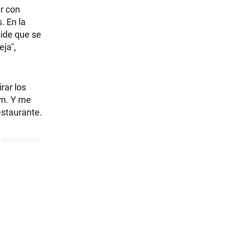
r con
. En la
pide que se
eja",
rar los
am. Y me
estaurante.