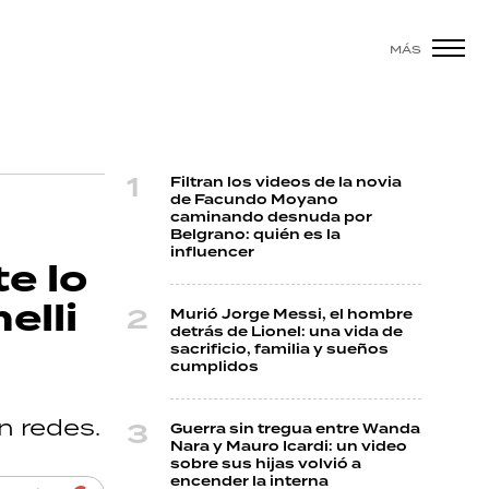
MÁS
Filtran los videos de la novia
de Facundo Moyano
caminando desnuda por
Belgrano: quién es la
influencer
e lo
elli
Murió Jorge Messi, el hombre
detrás de Lionel: una vida de
sacrificio, familia y sueños
cumplidos
n redes.
Guerra sin tregua entre Wanda
Nara y Mauro Icardi: un video
sobre sus hijas volvió a
encender la interna