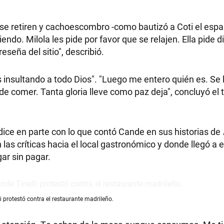
e retiren y cachoescombro -como bautizó a Coti el españ
ndo. Milola les pide por favor que se relajen. Ella pide 
eseña del sitio", describió.
RECETAS
PALABRAS
insultando a todo Dios". "Luego me entero quién es. Se 
e comer. Tanta gloria lleve como paz deja", concluyó el t
HORÓSCOPO
ndice en parte con lo que contó Cande en sus historias de
las críticas hacia el local gastronómico y donde llegó a e
Seguinos
ar sin pagar.
i protestó contra el restaurante madrileño.