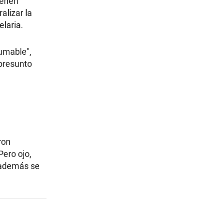
ienen
alizar la
laria.
fumable",
 presunto
ron
ero ojo,
e además se