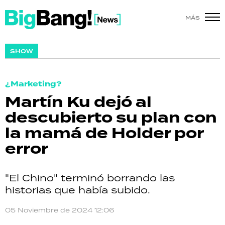
MÁS
SHOW
SHOW
POLÍTICA
¿Marketing?
ACTUALIDAD
Martín Ku dejó al
descubierto su plan con
POLICIALES
la mamá de Holder por
ECONOMÍA
error
GRAN HERMANO
"El Chino" terminó borrando las
SALUD
historias que había subido.
DEPORTES
05 Noviembre de 2024 12:06