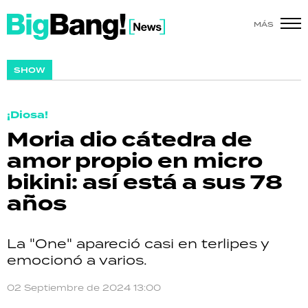
MÁS
SHOW
SHOW
POLÍTICA
¡Diosa!
ACTUALIDAD
Moria dio cátedra de
amor propio en micro
POLICIALES
bikini: así está a sus 78
ECONOMÍA
años
GRAN HERMANO
La "One" apareció casi en terlipes y
SALUD
emocionó a varios.
DEPORTES
02 Septiembre de 2024 13:00