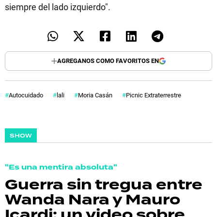
siempre del lado izquierdo".
AGREGANOS COMO FAVORITOS EN
Autocuidado
lali
Moria Casán
Picnic Extraterrestre
SHOW
"Es una mentira absoluta"
Guerra sin tregua entre
Wanda Nara y Mauro
Icardi: un video sobre