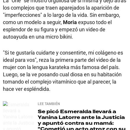
La "One" se mostró orgullosa de sí misma y dejó atrás
los complejos que traen aparejados la aparición de
"imperfecciones" a lo largo de la vida. Sin embargo,
como un modelo a seguir,
Moria
expuso todo el
esplendor de su figura y empezó un video de
autoayuda en una micro bikini.
"Si te gustaría cuidarte y consentirte, mi colágeno es
ideal para vos", reza la primera parte del video de la
mujer con la lengua karateka más famosa del país.
Luego, se la ve posando cual diosa en su habitación
tomando el complejo vitamínico que al parecer, la
hace ver espléndida.
LEE TAMBIÉN
Se picó
Esmeralda llevará a
Yanina Latorre ante la Justicia
y apuntó contra su mamá:
"Cometió un acto atroz con su