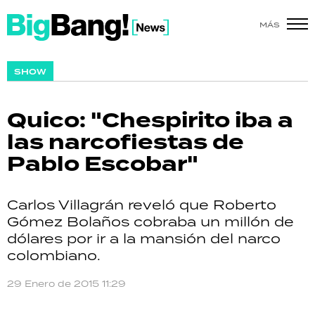
MÁS
SHOW
SHOW
POLÍTICA
Quico: "Chespirito iba a
ACTUALIDAD
las narcofiestas de
Pablo Escobar"
POLICIALES
ECONOMÍA
Carlos Villagrán reveló que Roberto
Gómez Bolaños cobraba un millón de
GRAN HERMANO
dólares por ir a la mansión del narco
colombiano.
SALUD
29 Enero de 2015 11:29
DEPORTES