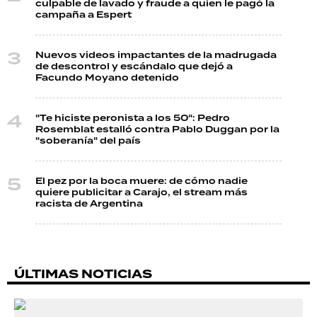
culpable de lavado y fraude a quien le pagó la
campaña a Espert
Nuevos videos impactantes de la madrugada
de descontrol y escándalo que dejó a
Facundo Moyano detenido
"Te hiciste peronista a los 50": Pedro
Rosemblat estalló contra Pablo Duggan por la
"soberanía" del país
El pez por la boca muere: de cómo nadie
quiere publicitar a Carajo, el stream más
racista de Argentina
ÚLTIMAS NOTICIAS