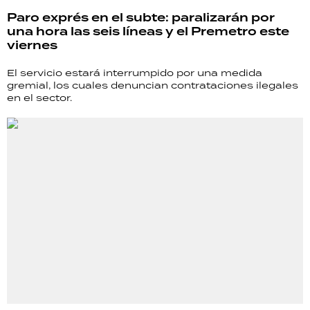
TECNOLOGÍA
Paro exprés en el subte: paralizarán por
una hora las seis líneas y el Premetro este
viernes
El servicio estará interrumpido por una medida
RECETAS
gremial, los cuales denuncian contrataciones ilegales
en el sector.
PALABRAS
HORÓSCOPO
Seguinos