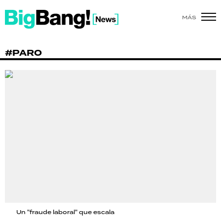
MÁS
SHOW
#PARO
POLÍTICA
ACTUALIDAD
POLICIALES
ECONOMÍA
GRAN HERMANO
SALUD
DEPORTES
Un "fraude laboral" que escala