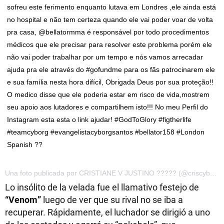
sofreu este ferimento enquanto lutava em Londres ,ele ainda está
no hospital e não tem certeza quando ele vai poder voar de volta
pra casa, @bellatormma é responsável por todo procedimentos
médicos que ele precisar para resolver este problema porém ele
não vai poder trabalhar por um tempo e nós vamos arrecadar
ajuda pra ele através do #gofundme para os fãs patrocinarem ele
e sua família nesta hora difícil, Obrigada Deus por sua proteção!!
O medico disse que ele poderia estar em risco de vida,mostrem
seu apoio aos lutadores e compartilhem isto!!! No meu Perfil do
Instagram esta esta o link ajudar! #GodToGlory #figtherlife
#teamcyborg #evangelistacyborgsantos #bellator158 #London
Spanish ??
Una foto publicada por CRISTIANE V JUSTINO ????? (@criscyborg) el 17 de Jul de 2016 a la(s) 9:54 PDT
Lo insólito de la velada fue el llamativo festejo de
“Venom”
luego de ver que su rival no se iba a
recuperar. Rápidamente, el luchador se dirigió a uno