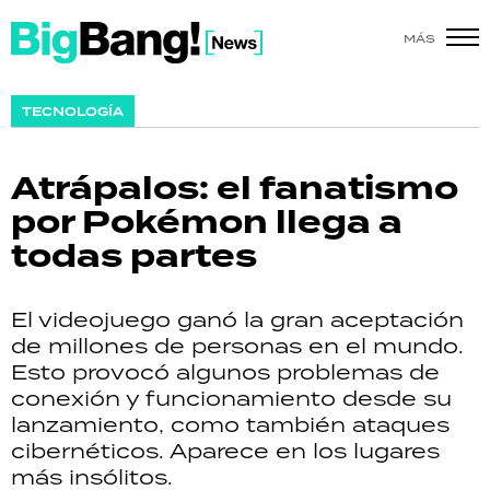
MÁS
SHOW
TECNOLOGÍA
POLÍTICA
Atrápalos: el fanatismo
ACTUALIDAD
por Pokémon llega a
todas partes
POLICIALES
ECONOMÍA
El videojuego ganó la gran aceptación
de millones de personas en el mundo.
GRAN HERMANO
Esto provocó algunos problemas de
conexión y funcionamiento desde su
SALUD
lanzamiento, como también ataques
cibernéticos. Aparece en los lugares
DEPORTES
más insólitos.