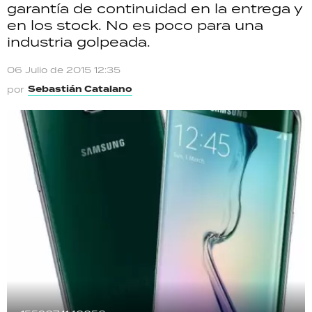
garantía de continuidad en la entrega y
TECNOLOGÍA
en los stock. No es poco para una
industria golpeada.
06 Julio de 2015 12:35
RECETAS
Sebastián Catalano
por
PALABRAS
HORÓSCOPO
Seguinos