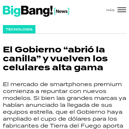
MÁS
SHOW
TECNOLOGÍA
POLÍTICA
El Gobierno “abrió la
ACTUALIDAD
canilla” y vuelven los
celulares alta gama
POLICIALES
ECONOMÍA
El mercado de smartphones premium
comienza a repuntar con nuevos
GRAN HERMANO
modelos. Si bien las grandes marcas ya
habían anunciado la llegada de sus
SALUD
equipos estrella, que el Gobierno haya
ampliado el cupo de dólares para los
DEPORTES
fabricantes de Tierra del Fuego aporta