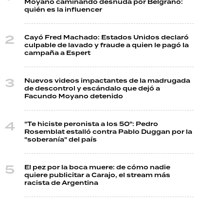
Moyano caminando desnuda por Belgrano:
quién es la influencer
Cayó Fred Machado: Estados Unidos declaró
culpable de lavado y fraude a quien le pagó la
campaña a Espert
Nuevos videos impactantes de la madrugada
de descontrol y escándalo que dejó a
Facundo Moyano detenido
"Te hiciste peronista a los 50": Pedro
Rosemblat estalló contra Pablo Duggan por la
"soberanía" del país
El pez por la boca muere: de cómo nadie
quiere publicitar a Carajo, el stream más
racista de Argentina