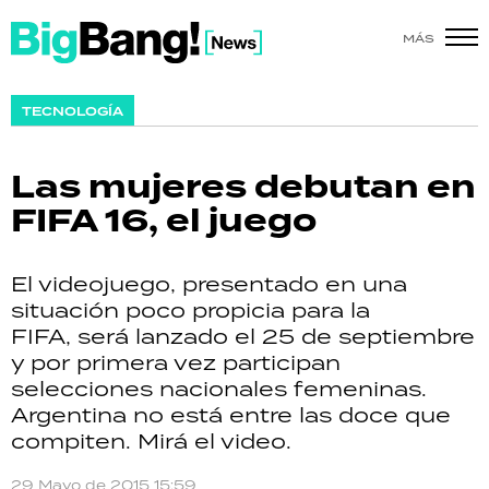
MÁS
SHOW
TECNOLOGÍA
POLÍTICA
Las mujeres debutan en
ACTUALIDAD
FIFA 16, el juego
POLICIALES
El videojuego, presentado en una
ECONOMÍA
situación poco propicia para la
FIFA, será lanzado el 25 de septiembre
GRAN HERMANO
y por primera vez participan
selecciones nacionales femeninas.
SALUD
Argentina no está entre las doce que
compiten. Mirá el video.
DEPORTES
29 Mayo de 2015 15:59