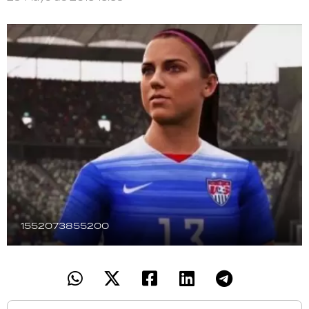
TECNOLOGÍA
RECETAS
PALABRAS
HORÓSCOPO
Seguinos
1552073855200